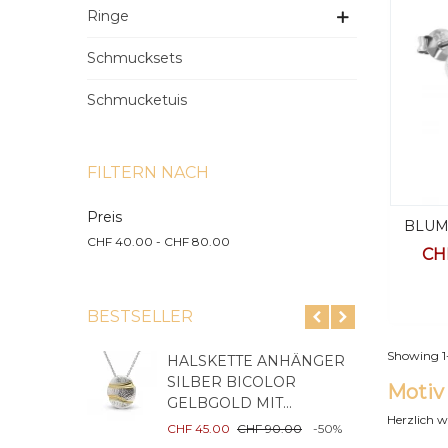
Ringe
Schmucksets
Schmucketuis
FILTERN NACH
Preis
BLUM
CHF 40.00 - CHF 80.00
S
CH
BESTSELLER
Showing 1-1
HALSKETTE ANHÄNGER
D
SILBER BICOLOR
H
Motiv
GELBGOLD MIT...
S
Herzlich 
CHF 45.00
CHF 90.00
-50%
C