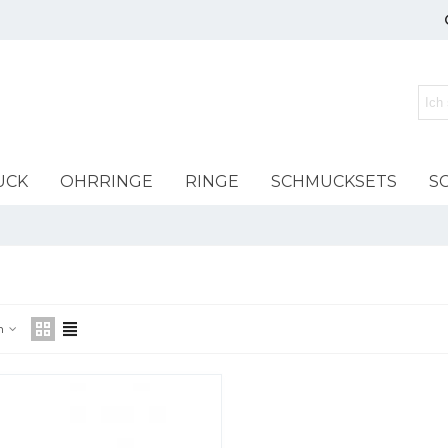
UCK
OHRRINGE
RINGE
SCHMUCKSETS
S
DAMEN
Motiv Ohrringe
n