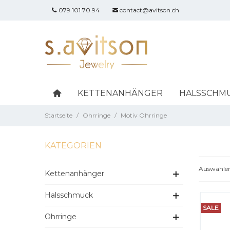
079 101 70 94
contact@avitson.ch
KETTENANHÄNGER
HALSSCHM
Startseite
/
Ohrringe
/
Motiv Ohrringe
KATEGORIEN
Auswähle
Kettenanhänger
Halsschmuck
SALE
Ohrringe