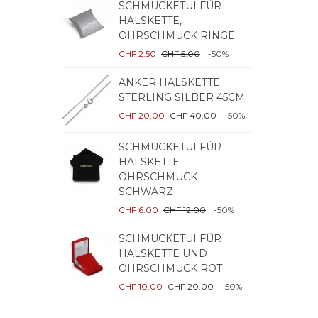
SCHMUCKETUI FÜR
S
HALSKETTE,
H
OHRSCHMUCK RINGE
O
CHF 2.50
CHF 5.00
-50%
C
ANKER HALSKETTE
S
STERLING SILBER 45CM
H
O
CHF 20.00
CHF 40.00
-50%
C
SCHMUCKETUI FÜR
S
HALSKETTE
O
OHRSCHMUCK
SCHWARZ
C
CHF 6.00
CHF 12.00
-50%
F
SCHMUCKETUI FÜR
V
HALSKETTE UND
A
OHRSCHMUCK ROT
C
CHF 10.00
CHF 20.00
-50%