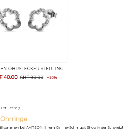
EN OHRSTECKER STERLING
Vorschau
ILBER MIT SCHMUCKETUI
F 40.00
CHF 80.00
-50%
 of 1 item(s)
AMEN OHRSTECKER
ERZ AUS
 Ohrringe
TERLINGSILBER 925...
willkommen bei AVITSON, Ihrem Online-Schmuck Shop in der Schweiz!
HF 40.00
CHF 80.00
-50%