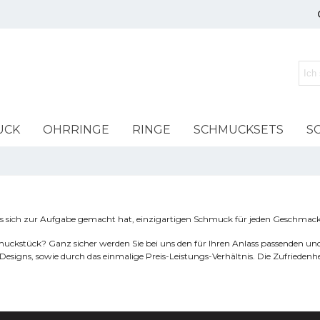
UCK
OHRRINGE
RINGE
SCHMUCKSETS
S
as sich zur Aufgabe gemacht hat, einzigartigen Schmuck für jeden Geschmack
hmuckstück? Ganz sicher werden Sie bei uns den für Ihren Anlass passenden 
 Designs, sowie durch das einmalige Preis-Leistungs-Verhältnis. Die Zufrieden